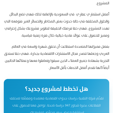
المشروع.
أفضل استثماري عقاري في السعودية بالإضافة لذلك فهي تضع البدائل
والحلول المختلفة في حالة حدوث بعض المخاطر والخسائر الغير متوقعة التي
تهدد المشروع، فهي حقا فرصتك الحقيقة لتطوير مشروعك بشكل إحترافي
ومميز للحصول على عوائد مادية خيالية خلال فترة زمنية قياسية.
بفضل مميزاتها المتعددة استطاعت أن تحقق شهرة واسعة في العالم
العربي وجعلها تتصدر مجال الاستشارات الاقتصادية بجدارة، فهي حقا تستحق
التجربة بشهادة جميع العملاء الذين سبقوا وتعاملوا معها وعملائها الحاليين
أيضاً لأنها تقدم أفضل الخدمات بأقل الأسعار.
هل تخطط لمشروع جديد؟
تقدّم شركة التقنية دراسات جدوى اقتصادية معتمدة ومفصّلة لمختلف
القطاعات، بخبرة تتجاوز 947 دراسة ناجحة. تواصل معنا للحصول على
استشارة وعرض سعر مخصّص لمشروعك.