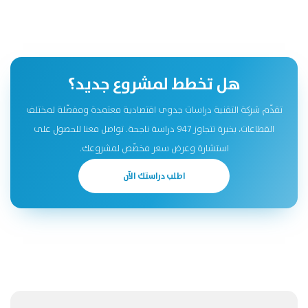
هل تخطط لمشروع جديد؟
تقدّم شركة التقنية دراسات جدوى اقتصادية معتمدة ومفصّلة لمختلف
القطاعات، بخبرة تتجاوز 947 دراسة ناجحة. تواصل معنا للحصول على
استشارة وعرض سعر مخصّص لمشروعك.
اطلب دراستك الآن