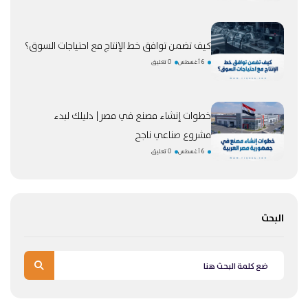
كيف تضمن توافق خط الإنتاج مع احتياجات السوق؟
6 أغسطس
0 تعليق
خطوات إنشاء مصنع في مصر| دليلك لبدء
مشروع صناعي ناجح
6 أغسطس
0 تعليق
البحث