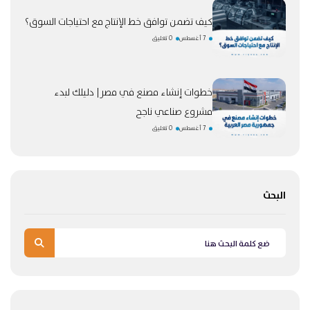
كيف تضمن توافق خط الإنتاج مع احتياجات السوق؟
7 أغسطس
0 تعليق
خطوات إنشاء مصنع في مصر| دليلك لبدء
مشروع صناعي ناجح
7 أغسطس
0 تعليق
البحث