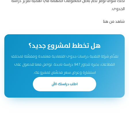
لذلك سوف نوفر لكم بعض المعلومات المهمة في أهمية تقرير دراسة
الجدوى.
شاهد
من هنا
هل تخطط لمشروع جديد؟
تقدّم شركة التقنية دراسات جدوى اقتصادية معتمدة ومفصّلة لمختلف
القطاعات، بخبرة تتجاوز 947 دراسة ناجحة. تواصل معنا للحصول على
استشارة وعرض سعر مخصّص لمشروعك.
اطلب دراستك الآن