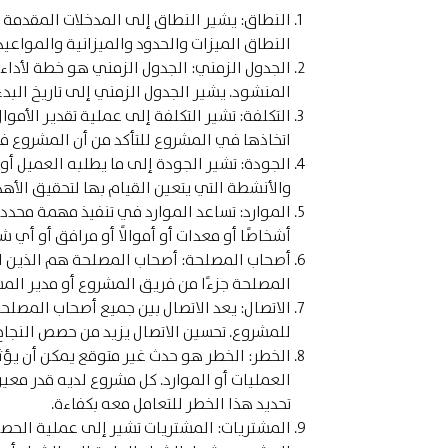
النطاق:
يشير النطاق إلى المدخلات المقدمة ل
النطاق الميزات والحدود والميزانية والمواعيد
الجدول الزمني:
الجدول الزمني هو خطة لأداء
المنشود. يشير الجدول الزمني إلى تاريخ البدء 
التكلفة:
تشير التكلفة إلى عملية تقدير الأموا
اتخاذها في المشروع للتأكد من أن المشروع في
الجودة:
تشير الجودة إلى ما يطلبه العميل أ
والأنشطة التي يتعين القيام بها لتحقيق الأهد
الموارد
:
تساعد الموارد في تنفيذ مهمة محدد
أشخاصًا أو معدات أو أموالًا أو مرافق أو أي 
أصحاب المصلحة:
أصحاب المصلحة هم الذين ل
المصلحة جزءًا من فريق المشروع أو مدير المش
الاتصال: يعد
الاتصال بين جميع أصحاب المصلحة ج
للمشروع. تحسين الاتصال يزيد من حصص النجاح 
الخطر:
الخطر هو حدث غير متوقع يمكن أن يؤث
العمليات أو الموارد. كل مشروع لديه قدر معين 
تحديد هذا الخطر للتعامل معه بكفاءة.
المشتريات:
المشتريات تشير إلى عملية الحصو