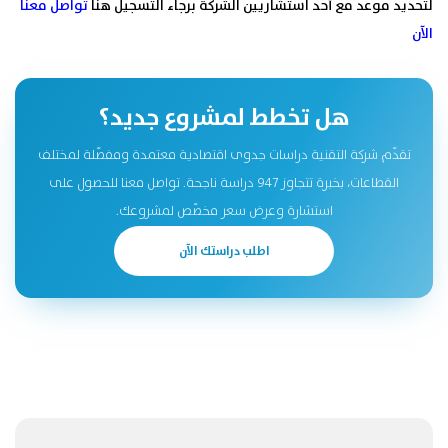
لتحديد موعد مع أحد استشاريين الشركة برجاء التسجيل هنا
تواصل معنا
الآن
هل تخطط لمشروع جديد؟
تقدّم شركة التقنية دراسات جدوى اقتصادية معتمدة ومفصّلة لمختلف
القطاعات، بخبرة تتجاوز 947 دراسة ناجحة. تواصل معنا للحصول على
استشارة وعرض سعر مخصّص لمشروعك.
اطلب دراستك الآن