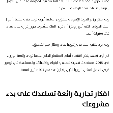
وكتب يقول “يؤكد هذا مجددا الشراكة القائمة بين الحكومة والمانحين لتحويل
إثيوبيا إلى بلد يعمه الرخاء والسلام.”
ولم يذكر وزير الدولة الإثيوبي للشؤون المالية أيوب تولينا متى ستصل أموال
البنك الدولي، لكنه أبلغ رويترز أن قرض البنك سَيُصرف فور إقراره على مدى
ثلاث سنوات أيضا.
ولم يرد مكتب البنك في إثيوبيا على رسائل طلبا للتعليق.
كان آبي تعهد بفتح الاقتصاد أمام الاستثمار الخاص عندما تولى رئاسة الوزراء
في 2018، مستهدفا تحديث قطاعي البنوك والاتصالات والمساعدة في توفير
فرص العمل لسكان إثيوبيا الذين يتجاوز عددهم 105 ملايين نسمة.
افكار تجارية رائعة تساعدك على بدء
مشروعك