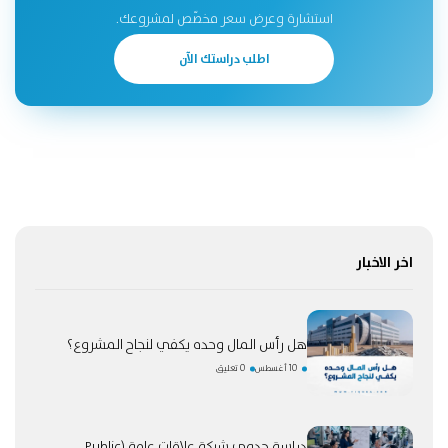
استشارة وعرض سعر مخصّص لمشروعك.
اطلب دراستك الآن
اخر الاخبار
هل رأس المال وحده يكفي لنجاح المشروع؟
10 أغسطس
0 تعليق
دراسة جدوى شركة علاقات عامة (Public