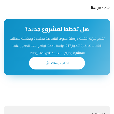
شاهد
من هنا
هل تخطط لمشروع جديد؟
تقدّم شركة التقنية دراسات جدوى اقتصادية معتمدة ومفصّلة لمختلف
القطاعات، بخبرة تتجاوز 947 دراسة ناجحة. تواصل معنا للحصول على
استشارة وعرض سعر مخصّص لمشروعك.
اطلب دراستك الآن