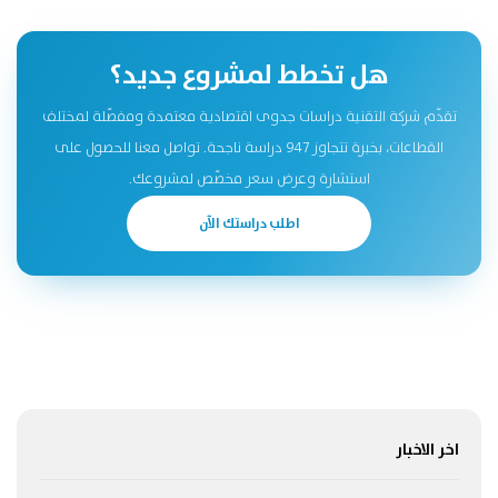
هل تخطط لمشروع جديد؟
تقدّم شركة التقنية دراسات جدوى اقتصادية معتمدة ومفصّلة لمختلف
القطاعات، بخبرة تتجاوز 947 دراسة ناجحة. تواصل معنا للحصول على
استشارة وعرض سعر مخصّص لمشروعك.
اطلب دراستك الآن
اخر الاخبار