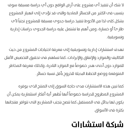
لا شك أن تنفيذ أى مشروع على أرض الواقع دون أي دراسة مسبقة سوف
يتسبب فى الكثير من الخسائر المادية والتى قد تؤدى إلى انهيار المشروع
بشكل كلى لذا من الأحوط تنفيذ دراسة جدوى مسبقة للمشروع تجنباً لأى
طارئ أو خسارة، ومن أهم ما تشتمل عليه دراسة الجدوى دراسات إدارية
وتسويقية.
تهدف استشارات إدارية وتسويقية إلى معرفة احتياجات المشروع من حيث
التكاليف والموارد والإنفاق والإيرادات، كما تساهم فى تحقيق التخصيص الأمثل
للموارد دون أدنى هدر خصوصاً مع الموارد النادرة، وكذلك معرفة المخاطر
المتوقعة ووضع الخطط البديلة للخروج بأقل نسبة خسائر.
كما تبين هذه الاستشارات مدى حاجة السوق إلى المنتج الذى يوفره
المشروع المطروح للدراسة خصوصاً أنها تُظهر أية
أفكار استثمارية
يمكن أن
يكون لها بدائل فى المستقبل كما تنصح بتجنب المشاريع التى تتوافر منتجاتها
بكثرة فى الأسواق.
شركة استشارات