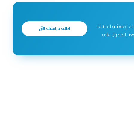
دة ومفصّلة لمختلف
اطلب دراستك الآن
جحة. تواصل معنا للحصول على