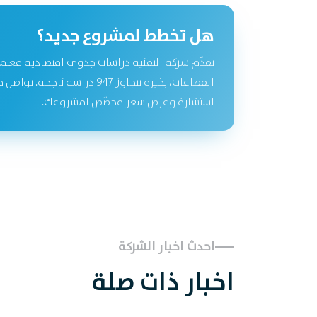
هل تخطط لمشروع جديد؟
تقدّم شركة التقنية دراسات جدوى اقتصادية معتم
القطاعات، بخبرة تتجاوز 947 دراسة نا
استشارة وعرض سعر مخصّص لمشروعك.
احدث اخبار الشركة
اخبار ذات صلة