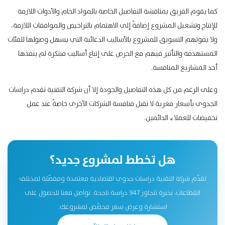
كما يقوم الفريق بمناقشة التفاصيل الخاصة بالمواد الخام والأدوات اللازمة
للإنتاج وتشغيل المشروع إضافةً إلى الاهتمام بالتراخيص والموافقات اللازمة،
ولا يفوتهم التسويق للمشروع بالأساليب الدعائية التي يسهل وصولها للفئات
المستهدفة والتأثير فيهم مع الحرص على إتباع أساليب مبتكرة لم ينفذها
أحد المشاريع المنافسة.
وعلى الرغم من كل هذه التفاصيل والجودة إلا أن شركة التقنية تقدم
دراسات
الجدوى
بأسعار مغرية لا تقبل منافسة الشركات الأخرى خاصةً عند عمل
تخفيضات للعملاء الدائمين.
هل تخطط لمشروع جديد؟
تقدّم شركة التقنية دراسات جدوى اقتصادية معتمدة ومفصّلة لمختلف
القطاعات، بخبرة تتجاوز 947 دراسة ناجحة. تواصل معنا للحصول على
استشارة وعرض سعر مخصّص لمشروعك.