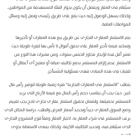
سيُقام فى العقار ويفضل أن يكون بجوار الفئة المستهدفة من المواطنين،
وكذلك يسهل الوصول إليه حيث يقع على طريق رئيسى وتصل إليه وسائل
المواصلات العامة.
يتم الاستثمار العقارى التجارى عن طريق بيع هذه العقارات أو تأجيرها
وتساعد قيمة تأجير العقار على تدفق أموال لا بأس بها لفترة طويلة حيث
تعتبر أقل مدة للإيجار تتجاوز الخمس سنوات، ومن مميزات هذا النوع من
الاستثمار عدم إلزام المستثمر بدفع تكاليف صيانة أو تصليح أى أعطال أو
تلفيات فى هذه المبانى فهى مسئولية المُستأجر.
يتطلب “الاستثمار في العقارات التجارية” فترة زمنية طويلة لتوفير رأس مال
كبير، حيث يجب أن يتناسب حجم رأس المال مع قيمة الأرباح التى يريد
المستثمر تحصيلها، ولضمان تحقيق استثمار عقارى تجارى ناجح يجب تقييم
وضع السوق العقارى جيداً وتحديد أسعار العرض والطلب، دراسة المكان الذى
يرغب المستثمر فى شراء العقار به، اختيار العقار وفقاً لنوع المشروع التجارى
الذى سيُقام فيه، وتحديد التكاليف اللازمة، وكذلك ينبغى الاستعانة بذوى