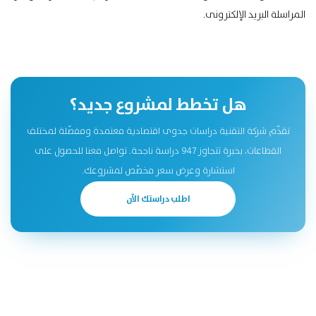
المراسلة البريد الإلكترونى.
هل تخطط لمشروع جديد؟
تقدّم شركة التقنية دراسات جدوى اقتصادية معتمدة ومفصّلة لمختلف
القطاعات، بخبرة تتجاوز 947 دراسة ناجحة. تواصل معنا للحصول على
استشارة وعرض سعر مخصّص لمشروعك.
اطلب دراستك الآن