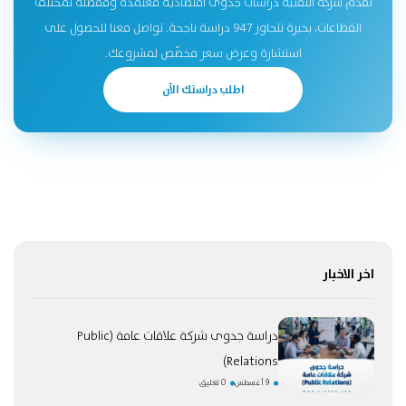
تقدّم شركة التقنية دراسات جدوى اقتصادية معتمدة ومفصّلة لمختلف
القطاعات، بخبرة تتجاوز 947 دراسة ناجحة. تواصل معنا للحصول على
استشارة وعرض سعر مخصّص لمشروعك.
اطلب دراستك الآن
اخر الاخبار
دراسة جدوى شركة علاقات عامة (Public
Relations)
9 أغسطس
0 تعليق