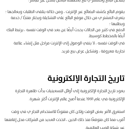
يتفاعل البائع والمشتري مع بعضهما البعض بشكل غير مباشر:
يقوم البائع بكشف البضائع عبر الإنترنت ، ومن خلاله يتلقى الطلبات ويعالجها ؛
يتعرف المشتري من خلال موقع البائع على التشكيلة ويختار منتجًا / خدمة
ويطلبها ؛
الدفع في كثير من الحالات يحدث أيضًا عن بعد في الوقت نفسه ، يرتبط البنك
أيضًا بالمخطط كوسيط.
في الوقت نفسه ، لا ينفي الوصول إلى الإنترنت مراحل مثل إنشاء علامة
تجارية معروفة ، وتشكيل عرض بيع فريد.
تاريخ التجارة الإلكترونية
يعود تاريخ التجارة الإلكترونية إلى أوائل التسعينيات بدأت ظاهرة التجارة
الإلكترونية في عام 1991 عندما أصبح عالم الإنترنت أكثر شهرة.
استغرق الأمر بعض الوقت ولكن كان مفتوحًا للاستخدام التجاري في وقت
أقرب مما كان متوقعًا منذ ذلك الحين ، اتخذت العديد من الشركات محل إقامتها
عبر شبكة الويب العالمية.