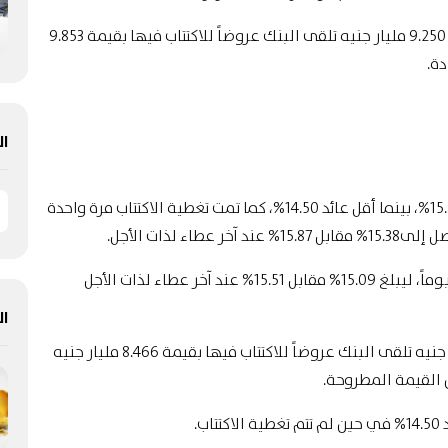
وطرحت وزارة المالية أذون خزانة أجل 91 يوماً بقيمة 9.250 مليار جنيه تلقى البنك عروضاً للاكتتاب فيها بقيمة 9.853
ة.
ال
وكان أعلى عائد على أذون خزانة أجل 3 أشهر نحو 15.50%، بينما أقل عائد 14.50%، كما تمت تغطية اﻻكتتاب مرة واحدة
كما تراجع متوسط العائد على أذون الخزانة أجل 266 يوماً، ليبلغ 15.09% مقابل 15.51% عند آخر عطاء لذات الأجل
ال
وطرحت الحكومة أذوناً لهذا الأجل بقيمة 9.750 مليار جنيه تلقى البنك عروضاً للاكتتاب فيها بقيمة 8.466 مليار جنيه