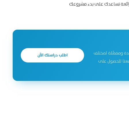
رائعة تساعدك على بدء مشروعك
دة ومفصّلة لمختلف
اطلب دراستك الآن
جحة. تواصل معنا للحصول على