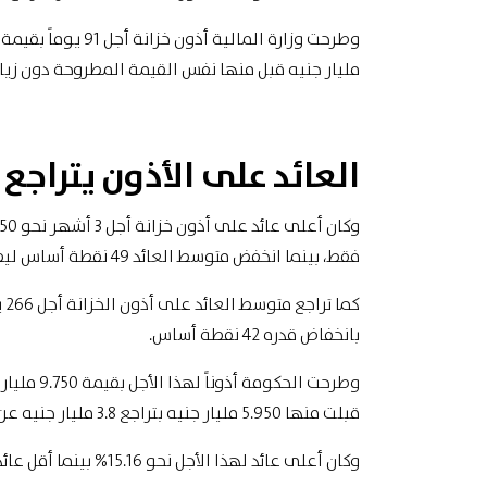
مليار جنيه قبل منها نفس القيمة المطروحة دون زياد
العائد على الأذون يتراجع
فقط، بينما انخفض متوسط العائد 49 نقطة أساس ليصل إلى15.38% مقابل 15.87% عند آخر عطاء لذات الأجل.
بانخفاض قدره 42 نقطة أساس.
قبلت منها 5.950 مليار جنيه بتراجع 3.8 مليار جنيه عن القيمة المطروحة.
وكان أعلى عائد لهذا الأجل نحو 15.16% بينما أقل عائد 14.50% في حين لم تتم تغطية الاكتتاب.