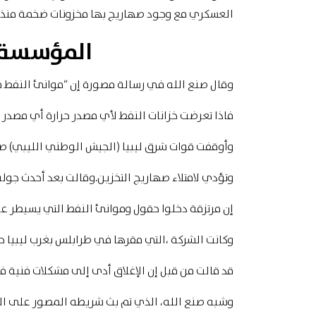
العسكري مع وجود صهاريج بها مخزونات ضخمة منذ أ
المؤسسة ا
وقال صنع الله في رسالة مصورة إن “موانئ النفط م
فاذا تعرضت خزانات النفط لأي مصدر حرارة أي مصدر ا
وأوقفت قوات شرق ليبيا (الجيش الوطني الليبي) صاد
وتؤدي لامتلاء صهاريج التخزين.وقالت بعد أحدث جول
إن مرتزقة دخلوا حقول وموانئ النفط التي يسيطر ع
وكانت الشركة ،التي مقرها في طرابلس بغرب ليبيا حي
قد قالت من قبل إن الإغلاق أدى إلى مشكلات فنية ف
وشبه صنع الله، الذي تم بث شريطه المصور على ال