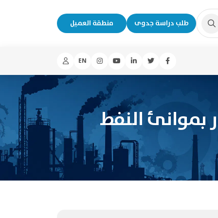
طلب دراسة جدوى
منطقة العميل
EN
 بموانئ النفط