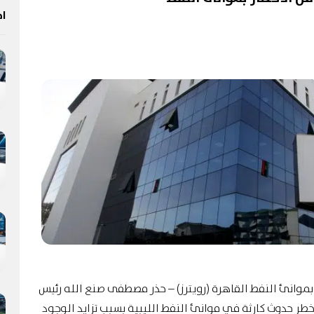
اخ
بموانئ النفط القاهرة (رويترز) – حذر مصطفى صنع الله رئيس
ر حدوث كارثة في موانئ النفط الليبية بسبب تزايد الوجود