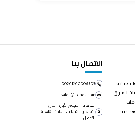
الاتصال بنا
التنفيذية
00201200006303
يات السوق
sales@tiqnea.com
وعات
القاهرة - التجمع الأول - شارع
تصادية
التسعين الشمالي، ساحة القاهرة
للأعمال