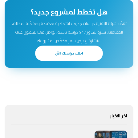
هل تخطط لمشروع جديد؟
تقدّم شركة التقنية دراسات جدوى اقتصادية معتمدة ومفصّلة لمختلف
القطاعات، بخبرة تتجاوز 947 دراسة ناجحة. تواصل معنا للحصول على
استشارة وعرض سعر مخصّص لمشروعك.
اطلب دراستك الآن
اخر الاخبار