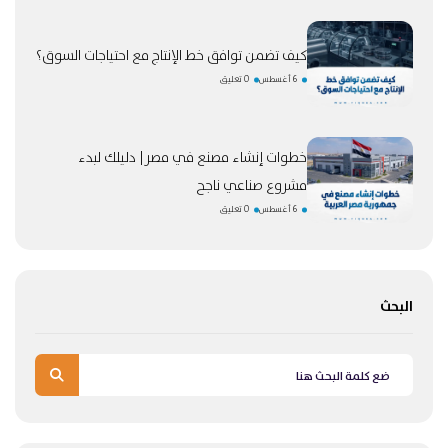
كيف تضمن توافق خط الإنتاج مع احتياجات السوق؟
6 أغسطس
0 تعليق
خطوات إنشاء مصنع في مصر| دليلك لبدء
مشروع صناعي ناجح
6 أغسطس
0 تعليق
البحث