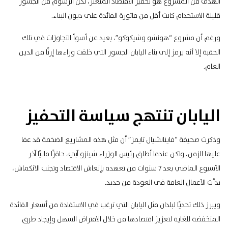
الهدف من المشروع هو تحفيز الاقتصاد المتعثر، لكن الرسوم من الجسور
قليلة الاستخدام كانت أقل من فاتورة الفائدة على ديون البناء.
ورغم أن مشروع “هونشو وشيكوكو”، بعيد عن أسوأ التجاوزات في تلك
الحقبة إلا أنه يرمز إلى بناء اليابان الجسور التي خلفت وراءها إرثًا من الدين
العام.
اليابان تنتهج سياسة التحفيز
وذكرت صحيفة “فاينانشيال تايمز” أن مثل هذه المشاريع الضخمة قد عفا
عليها الزمن، ولكن عندما أطلق رئيس الوزراء شينزو آبي، حافزًا ماليًا آخر
الأسبوع الماضي بعد 7 سنوات من تعهده بإنعاش الاقتصاد وتجنب الانكماش،
بدأت الأعمال العامة في العودة من جديد.
ويبرز ذلك تحديًا لبلدان مثل اليابان التي ترغب في الاستفادة من أسعار الفائدة
المنخفضة للغاية لتعزيز اقتصادها من خلال الاقتراض السهل وإيجاد طرق