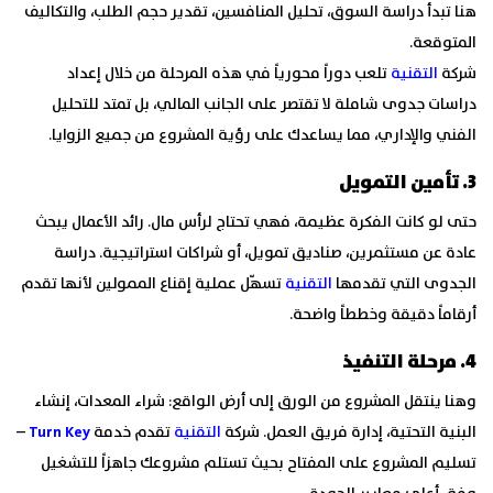
هنا تبدأ دراسة السوق، تحليل المنافسين، تقدير حجم الطلب، والتكاليف
المتوقعة.
شركة
التقنية
تلعب دوراً محورياً في هذه المرحلة من خلال إعداد
دراسات جدوى شاملة لا تقتصر على الجانب المالي، بل تمتد للتحليل
الفني والإداري، مما يساعدك على رؤية المشروع من جميع الزوايا.
3. تأمين التمويل
حتى لو كانت الفكرة عظيمة، فهي تحتاج لرأس مال. رائد الأعمال يبحث
عادة عن مستثمرين، صناديق تمويل، أو شراكات استراتيجية. دراسة
الجدوى التي تقدمها
التقنية
تسهّل عملية إقناع الممولين لأنها تقدم
أرقاماً دقيقة وخططاً واضحة.
4. مرحلة التنفيذ
وهنا ينتقل المشروع من الورق إلى أرض الواقع: شراء المعدات، إنشاء
البنية التحتية، إدارة فريق العمل. شركة
التقنية
تقدم خدمة
Turn Key
–
تسليم المشروع على المفتاح بحيث تستلم مشروعك جاهزاً للتشغيل