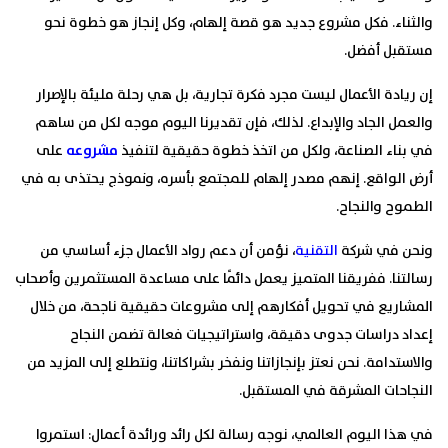
والثناء. فكل مشروع جديد هو قصة إلهام، وكل إنجاز هو خطوة نحو
مستقبل أفضل.
إن ريادة الأعمال ليست مجرد فكرة تجارية، بل هي رحلة مليئة بالإصرار
والعمل الجاد والإبداع. لذلك، فإن تقديرنا اليوم موجه لكل من ساهم
في بناء الصناعة، ولكل من اتخذ خطوة حقيقية لتنفيذ
مشروعه
على
أرض الواقع. إنهم مصدر إلهام للمجتمع بأسره، ونموذج يحتذى به في
الطموح والنجاح.
ونحن في شركة
التقنية
،
نؤمن أن دعم رواد الأعمال جزء أساسي من
رسالتنا. ففريقنا المتميز يعمل دائمًا على مساعدة المستثمرين وأصحاب
المشاريع في تحويل أفكارهم إلى مشروعات حقيقية ناجحة، من خلال
إعداد دراسات جدوى دقيقة، واستراتيجيات فعالة تضمن النجاح
والاستدامة. نحن نعتز بإنجازاتنا ونفخر بشراكاتنا، ونتطلع إلى المزيد من
النجاحات المشرقة في المستقبل.
في هذا اليوم العالمي، نوجه رسالة لكل رائد ورائدة أعمال: استمروا