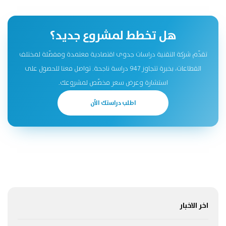
هل تخطط لمشروع جديد؟
تقدّم شركة التقنية دراسات جدوى اقتصادية معتمدة ومفصّلة لمختلف
القطاعات، بخبرة تتجاوز 947 دراسة ناجحة. تواصل معنا للحصول على
استشارة وعرض سعر مخصّص لمشروعك.
اطلب دراستك الآن
اخر الاخبار