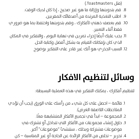
(مثل Toastmasters.)
قم بتدوينها وإزالة ما هو غير صحيح ، إذا كان لديك الوقت.
اطلب التغذية المرتدة من أصدقائك المقربين.
قم بعصف ذهني لأفكارك ، وقم بتدوينها واحتفظ بما هو ضروري
فقط أثناء التعبير.
يجب عليك أيضًا إجراء تمرين في نهاية اليوم ، والتفكير في المكان
الذي كان بإمكانك القيام به بشكل أفضل وكتابة الحل.
السبب الجذري هو أنك غير قادر على التفكير بوضوح
وسائل لتنظيم الافكار
لتنظيم أفكارك ، يمكنك التفكير في هذه العملية البسيطة:
قائمة –
احصل على كل شيء من رأسك على الورق (يجب أن تؤدي
الملاحظات اللاصقة الغرض).
المجموعة –
ابدأ في تجميع الأفكار المتشابهة معًا.
حاول إنشاء مجموعات من الأفكار التي تتداخل أو تشترك في
موضوعات مشتركة وبذلك ، ستنشئ “موضوعات” أكبر.
تحرير –
تخلص من الأفكار الزائدة عن الحاجة أو غير المناسبة – كن