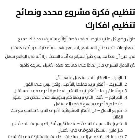
تنظيم فكرة مشروع محدد ونصائح
تنظيم افكارك
حاول وضع كل ما تريد توصيله في قصة أولاً و
ستعرف بعد ذلك جميع
المعلومات التي يحتاج المستمع إلى معرفتها ، وبأي ترتيب وبأي نغمة و
في حين أن هذا قد يبدو كثيرًا للقيام به أثناء التحدث ، إلا أنه في الواقع سهل
لأن الدماغ البشري قادر تمامًا على معالجة هذه الأشياء بسرعة كافية
الإجراء – الأفكار التي ستعمل عليها الآن
الشريط – أفكار تريد فعلها بالتأكيد ، ولكن ليس على الفور
يومًا ما / ربما – أفكار تريد التفكير فيها مرة أخرى في المستقبل
المراجع – الأفكار التي تريدها قم بتدوينها حتى تتمكن من العثور
عليها مرة أخرى بسهولة في المستقبل
تفريغ الدماغ – كل الأفكار العشوائية الأخرى التي لا تتناسب مع تلك
الفئات
قم بإبطاء سرعة التحدث – عندما تكون أفكارك وسرعة التحدث غير
متزامنين ، تتشكل الفوضى في الاعتبار.
يجب عليك الانضمام إلى المنتديات الداعمة والمشاركة في الأنشطة