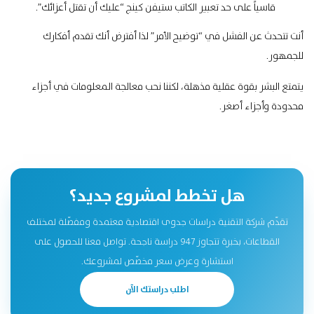
قاسياً على حد تعبير الكاتب ستيفن كينج “عليك أن تقتل أعزائك”.
أنت تتحدث عن الفشل في “توضيح الأمر” لذا أفترض أنك تقدم
أفكارك
للجمهور
.
يتمتع البشر بقوة عقلية مذهلة، لكننا نحب معالجة المعلومات في أجزاء
محدودة وأجزاء أصغر.
هل تخطط لمشروع جديد؟
تقدّم شركة التقنية دراسات جدوى اقتصادية معتمدة ومفصّلة لمختلف
القطاعات، بخبرة تتجاوز 947 دراسة ناجحة. تواصل معنا للحصول على
استشارة وعرض سعر مخصّص لمشروعك.
اطلب دراستك الآن