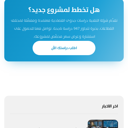
هل تخطط لمشروع جديد؟
تقدّم شركة التقنية دراسات جدوى اقتصادية معتمدة ومفصّلة لمختلف
القطاعات، بخبرة تتجاوز 947 دراسة ناجحة. تواصل معنا للحصول على
استشارة وعرض سعر مخصّص لمشروعك.
اطلب دراستك الآن
اخر الاخبار