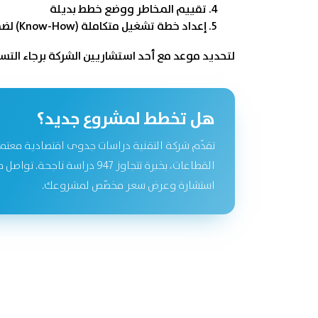
تقييم المخاطر ووضع خطط بديلة
إعداد خطة تشغيل متكاملة (Know-How) لضمان جودة المنتج وفق المعايير العالمية
لتحديد موعد مع أحد استشاريين الشركة برجاء التس
هل تخطط لمشروع جديد؟
تقدّم شركة التقنية دراسات جدوى اقتصادية معتم
القطاعات، بخبرة تتجاوز 947 دراسة نا
استشارة وعرض سعر مخصّص لمشروعك.