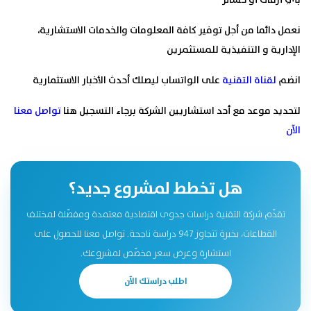
بأي أزمات أو خسائر
نعمل دائما من أجل توفير كافة المعلومات والخدمات الاستشارية،
الإدارية و التنفیذیة للمستثمرين
انضم
لقناة التقنية
على الواتساب ليصلك أحدث الأخبار الاستثمارية
لتحديد موعد مع أحد استشاريين الشركة برجاء التسجيل هنا
تواصل معنا
الآن
هل تخطط لمشروع جديد؟
تقدّم شركة التقنية دراسات جدوى اقتصادية معتمدة ومفصّلة لمختلف
القطاعات، بخبرة تتجاوز 947 دراسة ناجحة. تواصل معنا للحصول على
استشارة وعرض سعر مخصّص لمشروعك.
اطلب دراستك الآن