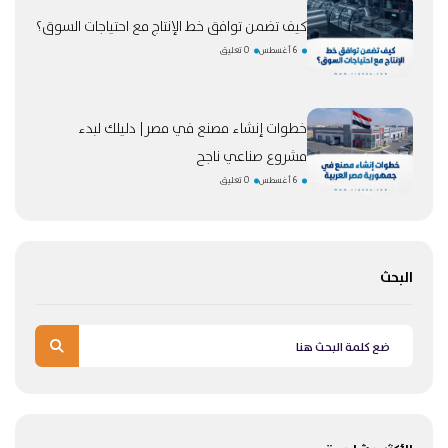
كيف تضمن توافق خط الإنتاج مع احتياجات السوق؟
6 أغسطس
0 تعليق
خطوات إنشاء مصنع في مصر| دليلك لبدء
مشروع صناعي ناجح
6 أغسطس
0 تعليق
البحث