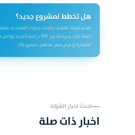
هل تخطط لمشروع جديد؟
تقدّم شركة التقنية دراسات جدوى اقتصادية معتم
القطاعات، بخبرة تتجاوز 947 دراسة نا
استشارة وعرض سعر مخصّص لمشروعك.
احدث اخبار الشركة
اخبار ذات صلة