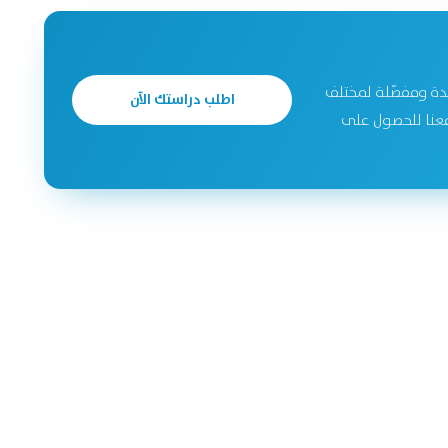
دة ومفصّلة لمختلف
اطلب دراستك الآن
جحة. تواصل معنا للحصول على