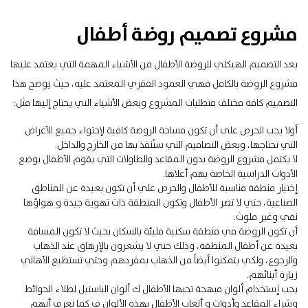
مشروع تصميم روضة أطفال
يعد التصميم الهيكلي للروضة الأطفال من الأشياء المهمة التي يعتمد عليها
مشروع الروضة بالكامل فهي العمود الفقري المعتمد عليه، حيث يوضح هذا
التصميم كافة مختلف متطلبات المشروع وبعض الأشياء التي يحتاج إليها مثل:
أولا يجب الحرص على أن تكون مساحة الروضة كافية لإحتواء جميع الأغراض
التي تحتاجها، وبعض التصاميم التي ستُنفذ بها من الخارج والداخل.
لا يكتمل مشروع الروضة بدون المقاعد والطاولات التي يقوم الأطفال بوضع
الأدوات الدراسية الخاصة بهم أعلاها.
إختيار منطقة مناسبة للأطفال والحرص علي أن تكون بعيدة عن المناطق
الصناعية، حتي لا تضر الأطفال وتكون المنطقة ذات تهوية جيدة و هواؤها
نقي وغير ملوث.
أن تكون الروضة في منطقة سكنية مليئة بالسكان بحيث لا تكون المسافة
بعيدة عن أطفال المنطقة، وذلك حتي لا يشعرون بالإرهاق عند الذهاب
والرجوع، ولكي يتمكنوا أيضاً من الذهاب بمفردهم وحتي تستطيع الأهالي
زيارة أبنائهم.
يجب إستخدام ألوان مبهجة تحبها الأطفال ك ألوان الباستيل لطلاء الحوائط
وشراء المقاعد وأدوات و ألعاب الأطفال بهذه الألوان ف كما نعرف أنهم