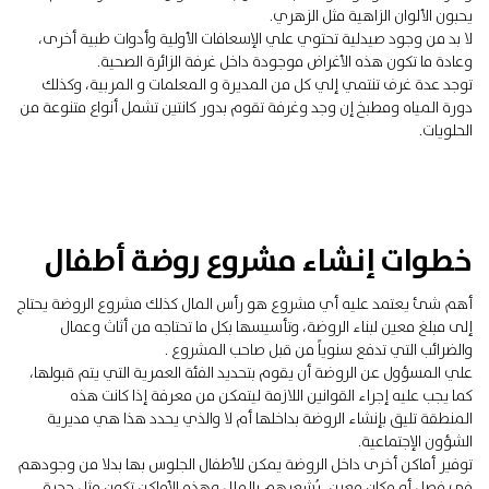
يحبون الألوان الزاهية مثل الزهري.
لا بد من وجود صيدلية تحتوي علي الإسعافات الأولية وأدوات طبية أخرى،
وعادة ما تكون هذه الأغراض موجودة داخل غرفة الزائرة الصحية.
توجد عدة غرف تنتمي إلي كل من المديرة و المعلمات و المربية، وكذلك
دورة المياه ومطبخ إن وجد وغرفة تقوم بدور كانتين تشمل أنواع متنوعة من
الحلويات.
خطوات إنشاء مشروع روضة أطفال
أهم شئ يعتمد عليه أي مشروع هو رأس المال كذلك مشروع الروضة يحتاج
إلى مبلغ معين لبناء الروضة، وتأسيسها بكل ما تحتاجه من أثاث وعمال
والضرائب التي تدفع سنوياً من قبل صاحب المشروع .
علي المسؤول عن الروضة أن يقوم بتحديد الفئة العمرية التي يتم قبولها،
كما يجب عليه إجراء القوانين اللازمة ليتمكن من معرفة إذا كانت هذه
المنطقة تليق بإنشاء الروضة بداخلها أم لا والذي يحدد هذا هي مديرية
الشؤون الإجتماعية.
توفير أماكن أخرى داخل الروضة يمكن للأطفال الجلوس بها بدلا من وجودهم
في فصل أو مكان معين، يُشعِرهم بالملل وهذه الأماكن تكون مثل حجرة