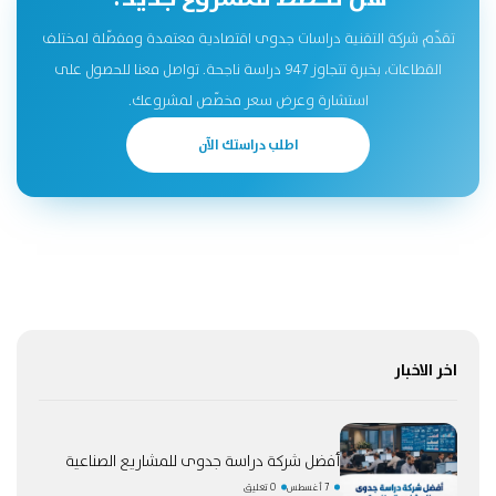
تقدّم شركة التقنية دراسات جدوى اقتصادية معتمدة ومفصّلة لمختلف
القطاعات، بخبرة تتجاوز 947 دراسة ناجحة. تواصل معنا للحصول على
استشارة وعرض سعر مخصّص لمشروعك.
اطلب دراستك الآن
اخر الاخبار
أفضل شركة دراسة جدوى للمشاريع الصناعية
7 أغسطس
0 تعليق