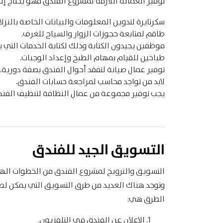
توفير العمالة اللازمة لمشروع الفندق فهو يحتاج إل
سكرتايرة لتدوين المعلومات والبيانات الخاصة بالنزلاء
طاقم لمتابعة حجوزات الزوار والسياح للغرف.
موظفين يجيدون الكتابة وذلك لكتابة الخدمات التي ي
طباخين للقيام بمهام الطبخ وإعداد الوجبات.
توفير عمال صيانة لتفقد أحوال الفندق بصفة دورية.
لابد من تواجد محاسب لمراجعة حسابات الفندق.
يجب توفير مجموعة من عمال النظافة لتنظيف الفند
التسويق الجيد للفندق
التسويق والترويج لمشروع الفندق من الخطوات الهام
وتوجد هناك العديد من طرق التسويق التي يمكن لصا
الطرق هي:
الإعلان عن الفندق في التلفزيون.