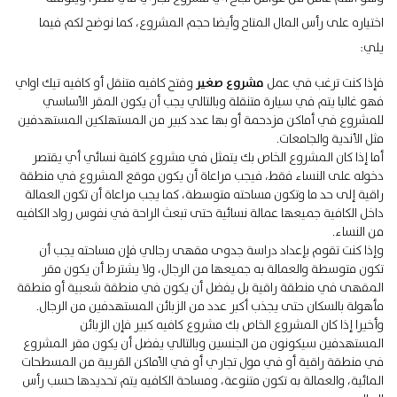
اختياره على رأس المال المتاح وأيضا حجم المشروع، كما نوضح لكم فيما
يلي:
فإذا كنت ترغب في عمل
مشروع صغير
وفتح كافيه متنقل أو كافيه تيك اواي
فهو غالبا يتم في سيارة متنقلة وبالتالي يجب أن يكون المقر الأساسي
للمشروع في أماكن مزدحمة أو بها عدد كبير من المستهلكين المستهدفين
مثل الأندية والجامعات.
أما إذا كان المشروع الخاص بك يتمثل في مشروع كافية نسائي أي يقتصر
دخوله على النساء فقط، فيجب مراعاة أن يكون موقع المشروع في منطقة
راقية إلى حد ما وتكون مساحته متوسطة، كما يجب مراعاة أن تكون العمالة
داخل الكافية جميعها عمالة نسائية حتى تبعث الراحة في نفوس رواد الكافيه
من النساء.
وإذا كنت تقوم بإعداد دراسة جدوى مقهى رجالي فإن مساحته يجب أن
تكون متوسطة والعمالة به جميعها من الرجال، ولا يشترط أن يكون مقر
المقهى في منطقة راقية بل يفضل أن يكون في منطقة شعبية أو منطقة
مأهولة بالسكان حتى يجذب أكبر عدد من الزبائن المستهدفين من الرجال.
وأخيرا إذا كان المشروع الخاص بك مشروع كافيه كبير فإن الزبائن
المستهدفين سيكونون من الجنسين وبالتالي يفضل أن يكون مقر المشروع
في منطقة راقية أو في مول تجاري أو في الأماكن القريبة من المسطحات
المائية، والعمالة به تكون متنوعة، ومساحة الكافيه يتم تحديدها حسب رأس