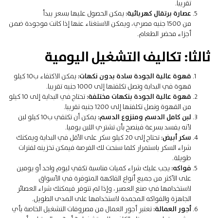
تقريبا.
عصارة برتقال كهربائية:
يمكن الحصول عليها بسعر يبدأ
من 1500 جنيه مصري، ويمكن الاستغناء عنها إذا كانت موجودة ضمن
أجزاء محضر الطعام.
ثالثا: تكاليف التشغيل اليومية
قهوة عالية الجودة سادة بدون نكهات:
يمكن الاكتفاء ب10 كيلو
قهوة في البداية وتصل تكلفتها إلى 1000 جنيه تقريبا.
قهوة عالية الجودة بنكهات مختلفة:
تحتاج في البداية إلى 10 كيلو
من القهوة وتصل تكلفتها إلى 1200 جنيه تقريبا.
لبن كامل الدسم ومنزوع الدسم:
يمكن أن تكتفي ب10 كيلو لبن
لأنه يفسد بسرعة فينصح بأن تشتري اللبن يوميا.
سكر أبيض:
تحتاج إلى 20 كيلو سكر على الأقل في البداية ويمكنك
شراء السكر باستمرار كلما سنحت لك الفرصة فيمكن تخزينه لفترات
طويلة.
فواكه:
يجب عليك شراء كميات مناسبة تكفي ليوم واحد أو يومين
على الأكثر من جميع أنواع الفاكهة المتوفرة في الأسواق
لاستخدامها في صنع العصير، وإذا لم تتوفر فيمكنك شراء العصائر
الجاهزة والفواكه المجمدة لاستخدامها على المدى الطويل.
أجور العمالة:
تعتبر أجور العمال من مصروفات التشغيل الخاصة بأي