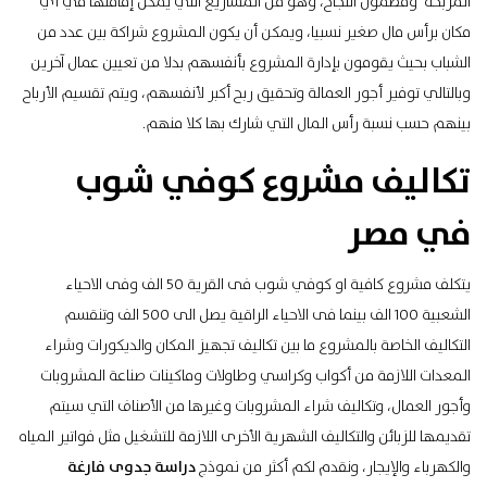
المربحة
ومضمون النجاح، وهو من المشاريع التي يمكن إقامتها في أي
مكان برأس مال صغير نسبيا، ويمكن أن يكون المشروع شراكة بين عدد من
الشباب بحيث يقومون بإدارة المشروع بأنفسهم بدلا من تعيين عمال آخرين
وبالتالي توفير أجور العمالة وتحقيق ربح أكبر لأنفسهم، ويتم تقسيم الأرباح
بينهم حسب نسبة رأس المال التي شارك بها كلا منهم.
تكاليف مشروع كوفي شوب
في مصر
يتكلف مشروع كافية او كوفي شوب فى القرية 50 الف وفى الاحياء
الشعبية 100 الف بينما فى الاحياء الراقية يصل الى 500 الف وتنقسم
التكاليف الخاصة بالمشروع ما بين تكاليف تجهيز المكان والديكورات وشراء
المعدات اللازمة من أكواب وكراسي وطاولات وماكينات صناعة المشروبات
وأجور العمال، وتكاليف شراء المشروبات وغيرها من الأصناف التي سيتم
تقديمها للزبائن والتكاليف الشهرية الأخرى اللازمة للتشغيل مثل فواتير المياه
والكهرباء والإيجار، ونقدم لكم أكثر من نموذج
دراسة جدوى فارغة