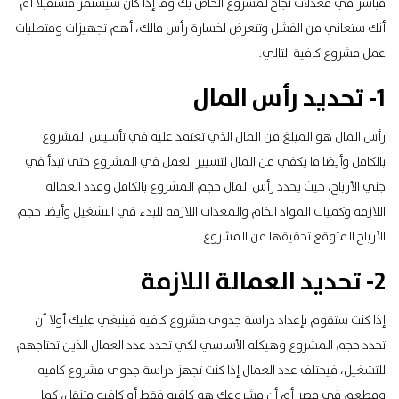
مباشر في معدلات نجاح لمشروع الخاص بك وما إذا كان سيستمر مستقبلا أم
أنك ستعاني من الفشل وتتعرض لخسارة رأس مالك، أهم تجهيزات ومتطلبات
عمل مشروع كافية التالي:
1- تحديد رأس المال
رأس المال هو المبلغ من المال الذي تعتمد عليه في تأسيس المشروع
بالكامل وأيضا ما يكفي من المال لتسيير العمل في المشروع حتى تبدأ في
جني الأرباح، حيث يحدد رأس المال حجم المشروع بالكامل وعدد العمالة
اللازمة وكميات المواد الخام والمعدات اللازمة للبدء في التشغيل وأيضا حجم
الأرباح المتوقع تحقيقها من المشروع.
2- تحديد العمالة اللازمة
إذا كنت ستقوم بإعداد دراسة جدوى مشروع كافيه فينبغي عليك أولا أن
تحدد حجم المشروع وهيكله الأساسي لكي تحدد عدد العمال الذين تحتاجهم
للتشغيل، فيختلف عدد العمال إذا كنت تجهز دراسة جدوى مشروع كافيه
ومطعم في مصر أم أن مشروعك هو كافيه فقط أو كافيه متنقل، كما