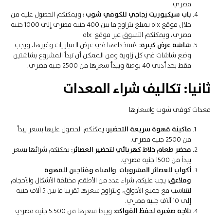
مصري.
باب سيكيوريت زجاجي للكوفي شوب :
ويمكنكم الحصول عليه من
خلال موقع olx بمبلغ يتراوح ما بين 400 جنيه مصري إلى 1000 جنيه
مصري، ويمكنكم التسوق عبر موقع olx
شاشة عرض كبيرة:
لاستخدامها في عرض المباريات وغيرها، ويجب
وضع شاشات في كل زاوية ومن الممكن أن تبدأ المشروع بشاشتين
فقط بحد أدنى 40 بوصة ويبدأ سعرها من 2500 جنيه مصري.
ثانيا: تكاليف شراء المعدات
معدات كوفي شوب واسعارها
ماكينة قهوة سريعة التحضير:
يمكنكم الحصول عليها بسعر يبدأ
من 2500 جنيه مصري.
محضر طعام خلاط كهربائي لتحضير العصائر:
يمكنكم شرائها بسعر
يبدأ من 1500 جنيه مصري.
أكواب للعصائر المشروبات والمياه وفناجين للقهوة
وملاعق:
يجب عليكم شراء عدد من الأطقم مختلفة الأشكال والأحجام
لتتناسب مع جميع الأذواق، ويتراوح سعرها تقريبا ما بين 5 آلاف جنيه
إلى 10 آلاف جنيه مصري.
ثلاجة صغيرة لحفظ الفواكه:
ويبدأ سعرها من 5.500 جنيه مصري