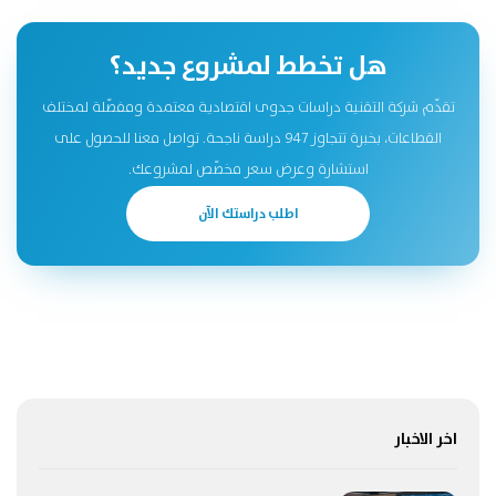
هل تخطط لمشروع جديد؟
تقدّم شركة التقنية دراسات جدوى اقتصادية معتمدة ومفصّلة لمختلف
القطاعات، بخبرة تتجاوز 947 دراسة ناجحة. تواصل معنا للحصول على
استشارة وعرض سعر مخصّص لمشروعك.
اطلب دراستك الآن
اخر الاخبار