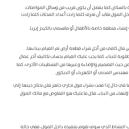
 بالسكان كما يفضل أن يكون قريب من وسائل المواصلات.
ل المول فلابد أن تعرف كلما زادت أعداد المحلات كلما زادت
إنشاء منطقة خاصة بالأطفال أو ماتسمي بالكيدز إيريا.
س مال كافي من أجل شراء قطعة أرض ثم القيام ببناءها،
طلوبة للبناء، كما يجب عليك القيام بحساب تكاليف أجر عمال
 من حيث التصميم والإضاءة وغيرها من التشطيبات الأخرى، كما
ندس المدني أو الكهرباء أو الديكور.
 في حال إذا قمت بشراء مول تجاري جاهز فلن تحتاج حينها إلي
الإنتهاء من البناء، فكل ماعليك هو التفاوض مع مالك المول
 النشاط الذي سوف تقوم بتنفيذه داخل المول، ففي حالة