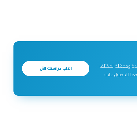
دة ومفصّلة لمختلف
اطلب دراستك الآن
جحة. تواصل معنا للحصول على