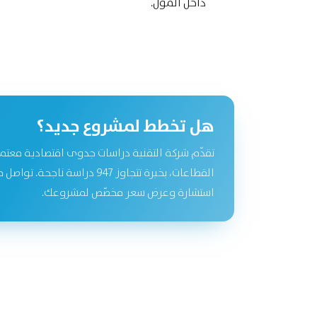
داخل المول.
هل تخطط لمشروع جديد؟
تقدّم شركة التقنية دراسات جدوى اقتصادية معتم
القطاعات، بخبرة تتجاوز 947 دراسة نا
استشارة وعرض سعر مخصّص لمشروعك.