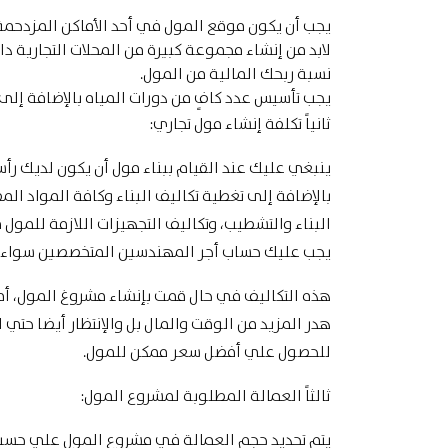
يجب أن يكون موقع المول في أحد الأماكن المزدحمة
لابد من إنشاء مجموعة كبيرة من المحلات التجارية داخ
نسبة ربحك المالية من المول.
يجب تأسيس عدد كافٍ من دورات المياه بالإضافة إلى 
ثانياً تكلفة إنشاء مول تجاري:
ينبغي عليك عند القيام ببناء مول أن يكون لديك رأ
بالإضافة إلى تغطية تكاليف البناء وكافة المواد الم
البناء والتشطيب، وتكاليف التجهيزات اللازمة للمول
يجب عليك حساب أجر المهندسين المتخصصين سواء مه
هذه التكاليف في حال قمت بإنشاء مشروغ المول، أما
هدر المزيد من الوقت والمال بل والإنتظار أيضا حتي 
للحصول علي أفضل سعر ممكن للمول.
ثالثاً العمالة المطلوبة لمشروع المول:
يتم تحديد حجم العمالة في مشروع المول علي حسب