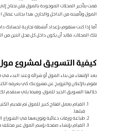
قمت بتأجير المحلات الموجودة بالمول فلن تحتاج إل
المول وتأمينه من الداخل والخارج، هذا بجانب عمال ا
أما إذا كنت ستقوم بإعداد أنشطة تجارية لحسابك داخ
تلك المحلات، فلابد أن يكون داخل كل محل اثنين من ال
كيفية التسويق لمشروع مول
بعد الإنتهاء من بناء المول أو شرائه وعند البدء في ت
تقوم بالإعلان والترويج عن مشروعك كي يعرفه الكث
خلالها التسويق الجيد للمول، وفيما يلي سنقدم لك 
القيام بعمل افتتاح كبير للمول ثم تقديم الكث
قبلها.
طباعة ورقات دعائية وتوزيعها في الشوراع ال
القيام بإنشاء صفحة بإسم المول عبر مختلف م