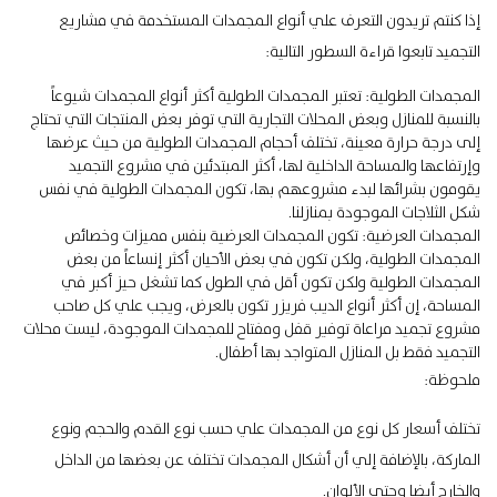
إذا كنتم تريدون التعرف علي أنواع المجمدات المستخدمة في مشاريع
التجميد تابعوا قراءة السطور التالية:
المجمدات الطولية: تعتبر المجمدات الطولية أكثر أنواع المجمدات شيوعاً
بالنسبة للمنازل وبعض المحلات التجارية التي توفر بعض المنتجات التي تحتاج
إلى درجة حرارة معينة، تختلف أحجام المجمدات الطولية من حيث عرضها
وإرتفاعها والمساحة الداخلية لها، أكثر المبتدئين في مشروع التجميد
يقومون بشرائها لبدء مشروعهم بها، تكون المجمدات الطولية في نفس
شكل الثلاجات الموجودة بمنازلنا.
المجمدات العرضية: تكون المجمدات العرضية بنفس مميزات وخصائص
المجمدات الطولية، ولكن تكون في بعض الأحيان أكثر إنساعاً من بعض
المجمدات الطولية ولكن تكون أقل في الطول كما تشغل حيز أكبر في
المساحة، إن أكثر أنواع الديب فريزر تكون بالعرض، ويجب علي كل صاحب
مشروع تجميد مراعاة توفير قفل ومفتاح للمجمدات الموجودة، ليست محلات
التجميد فقط بل المنازل المتواجد بها أطفال.
ملحوظة:
تختلف أسعار كل نوع من المجمدات علي حسب نوع القدم والحجم ونوع
الماركة، بالإضافة إلي أن أشكال المجمدات تختلف عن بعضها من الداخل
والخارج أيضا وحتى الألوان.