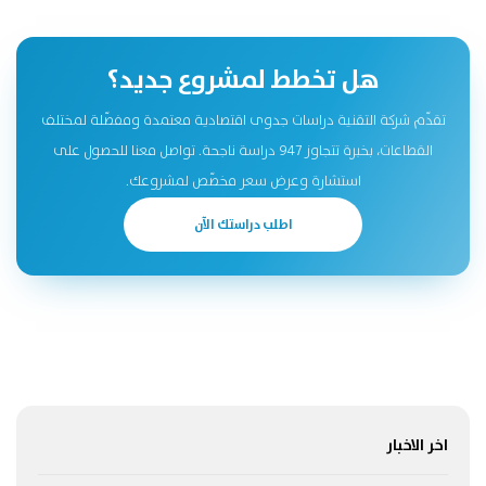
هل تخطط لمشروع جديد؟
تقدّم شركة التقنية دراسات جدوى اقتصادية معتمدة ومفصّلة لمختلف
القطاعات، بخبرة تتجاوز 947 دراسة ناجحة. تواصل معنا للحصول على
استشارة وعرض سعر مخصّص لمشروعك.
اطلب دراستك الآن
اخر الاخبار