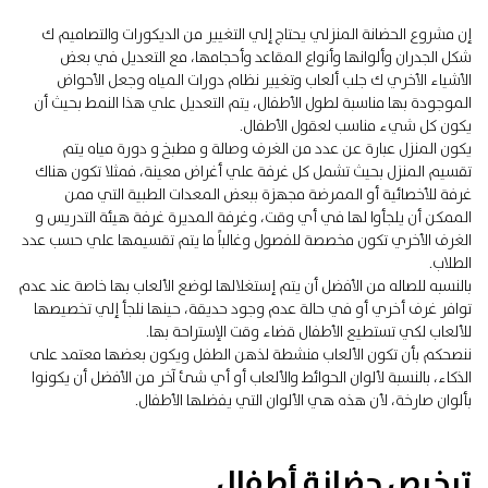
إن مشروع الحضانة المنزلي يحتاج إلي التغيير من الديكورات والتصاميم ك
شكل الجدران وألوانها وأنواع المقاعد وأحجامها، مع التعديل في بعض
الأشياء الأخري ك جلب ألعاب وتغيير نظام دورات المياه وجعل الأحواض
الموجودة بها مناسبة لطول الأطفال، يتم التعديل علي هذا النمط بحيث أن
يكون كل شيء مناسب لعقول الأطفال.
يكون المنزل عبارة عن عدد من الغرف وصالة و مطبخ و دورة مياه يتم
تقسيم المنزل بحيث تشمل كل غرفة علي أغراض معينة، فمثلا تكون هناك
غرفة للأخصائية أو الممرضة مجهزة ببعض المعدات الطبية التي ممن
الممكن أن يلجأوا لها في أي وقت، وغرفة المديرة غرفة هيئة التدريس و
الغرف الأخري تكون مخصصة للفصول وغالباً ما يتم تقسيمها علي حسب عدد
الطلاب.
بالنسبه للصاله من الأفضل أن يتم إستغلالها لوضع الألعاب بها خاصة عند عدم
توافر غرف أخري أو في حالة عدم وجود حديقة، حينها نلجأ إلي تخصيصها
للألعاب لكي تستطيع الأطفال قضاء وقت الإستراحة بها.
ننصحكم بأن تكون الألعاب منشطة لذهن الطفل ويكون بعضها معتمد على
الذكاء، بالنسبة لألوان الحوائط والألعاب أو أي شئ آخر من الأفضل أن يكونوا
بألوان صارخة، لأن هذه هي الألوان التي يفضلها الأطفال.
ترخيص حضانة أطفال