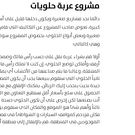
مشروع عربة حلويات
دائما نجد مشاريع صغيرة ويكون دخلها قليل علي أس
كبيرة، تعوض صاحب المشروع عن التكاليف التي قام 
صغيرة وبعض أنواع الحلوي، بخصوص المشروع سوف ن
وهي كالتالي:
أولا قم بشراء عربة نقل علي حسب رأس مالك وصممها
أرفف وأماكن لوضع الحلوي، إن كنت لا تملك رأس مال 
المتنقلة، وغالبا ما يتم صناعتها من الأخشاب أي يم
ثانياً الحلوي التي ستقوم ببيعها يجب أن يكون ال
جيدة بحيث ينجذب إليك الزبائن، يمكنك الإتفاق مع م
الحصول علي سلع بأسعار أقل تستطيع التعاون مع ا
أنت بصنعها لكن إحرص علي أن تكون الحلوي حسنة ا
ثالثاً وأهم شئ هو الموقع والمكان الذي ستقوم بزي
مكان مزدحم كمواقف السيارات و الشواطئ في فصل ا
الموجودين في المنطقة، قم بالإنتقال إلي منطقة 