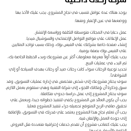
شركة رحلات داخلية
يوجد هناك عدة عوامل تتسبب في نجاح المشروع، يجب عليك الأخذ بها
ووضعها في عين الإعتبار ومنها:
عمل دعايا في المجلات متوسطة التكلفة وواسعة الإنتشار.
عمل الإعلانات علي مواقع التواصل الإجتماعي والسوشيال ميديا.
إنشاء صفحة خاصة بشركتك علي الفيس بوك، وذلك بسبب تواجد الملايين
علي الفيس بوك بصفة يومية.
يجب عليك أولاً معرفة معلومات أكثر عن مشروعك وبدء الخطط الخاصة بك،
ثم البدء في عمليات البيع.
تحديد نوعية الرحلات سواء كانت رحلات صيد أو رحلات بهدف السياحة أو إلي
الشواطئ.
سوف يحتاج مشروعك إلي شخص متخصص في إدارة عمليات التسويق، وقد
سبق وذكرنا أن بإمكانك اللجوء إلي شركة التقنية وهي ستقوم بعمل اللازم.
سوف يحتاج المشروع إلي عمل دراسة جدوي متكاملة.
يجب أن يكون العائد من المشروع يكفي لتنفيذ خطواته جيدا، ويعمل علي
تحقيق صافي الربح المتوقع تحصيله جراء تنفيذ المشروع فعليا.
يجب أن تعلم نجاح هذا المشروع يعتمد علي قدرتك في التسويق، بالإضافة
إلى جودة العمل والإتقان فيه.
يجب عليك كصاحب مشروع أن تقدم خدمات إحترافية متعددة مثل العروض
الخاصة بالأسعار وغيرها.