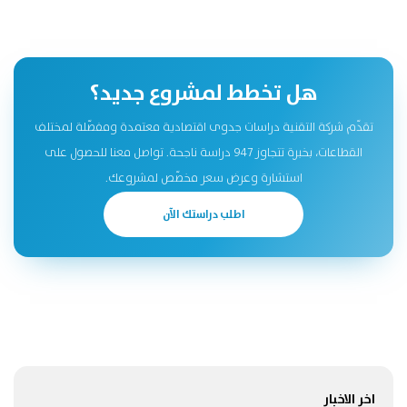
هل تخطط لمشروع جديد؟
تقدّم شركة التقنية دراسات جدوى اقتصادية معتمدة ومفصّلة لمختلف
القطاعات، بخبرة تتجاوز 947 دراسة ناجحة. تواصل معنا للحصول على
استشارة وعرض سعر مخصّص لمشروعك.
اطلب دراستك الآن
اخر الاخبار