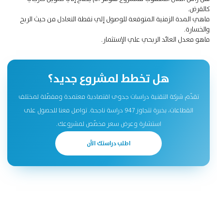
كالقرض.
ماهي المدة الزمنية المتوقعة للوصول إلي نقطة التعادل من حيث الربح
والخسارة.
ماهو معدل العائد الربحي علي الإستثمار.
هل تخطط لمشروع جديد؟
تقدّم شركة التقنية دراسات جدوى اقتصادية معتمدة ومفصّلة لمختلف
القطاعات، بخبرة تتجاوز 947 دراسة ناجحة. تواصل معنا للحصول على
استشارة وعرض سعر مخصّص لمشروعك.
اطلب دراستك الآن