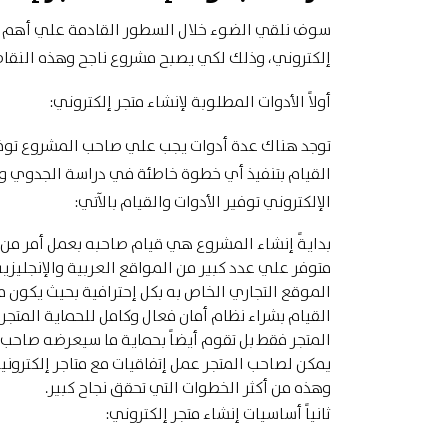
سوف نلقي الضوء خلال السطور القادمة علي أهم ال
إلكتروني، وذلك لكي يصبح مشروع ناجح وهذه النقاط 
أولاً الأدوات المطلوبة لإنشاء متجر إلكتروني:
توجد هناك عدة أدوات يجب علي صاحب المشروع توفيره
القيام بتنفيذ أي خطوة خاطئة في دراسة الجدوي و
الإلكتروني توفير الأدوات والقيام بالآتي:
بدايةً إنشاء المشروع هي قيام صاحبه بعمل أمر من ا
متوفر علي عدد كبير من المواقع العربية والإنجليز
الموقع التجاري الخاص به بكل إحترافية بحيث يكون م
القيام بشراء نظام أمان فعال وكامل للحماية المتجر م
المتجر فقط بل تقوم أيضاً بحماية ما سيعرضه صاحب 
يمكن لصاحب المتجر عمل إتفاقيات مع متاجر إلكتروني
وهذه من أكثر الخطوات التي تحقق نجاح كبير.
ثانياً أساسيات
إنشاء متجر إلكتروني
: