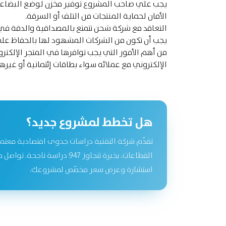
يجب علي صاحب المشروع توفير مخزن لوضع البضاعة ب
الأمان لحماية المنتجات من التلف أو السرقة.
التعاقد مع شركة شحن تتمتع بالمصداقية والدقة في
يجب أن تكون من الشركات المشهود لها بالحفاظ علي
من أهم الأمور التي يجب توافرها في المتجر الإلكت
الإلكتروني مع عملائه سواء بطاقات إئتمانية أو غيرها
هل تخطط لمشروع جديد؟
تقدّم شركة التقنية دراسات جدوى اقتصادية معتم
القطاعات، بخبرة تتجاوز 947 دراسة نا
استشارة وعرض سعر مخصّص لمشروعك.