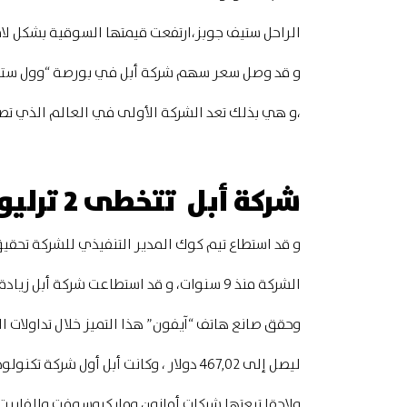
الراحل ستيف جوبز،ارتفعت قيمتها السوقية بشكل لافت لتصل إلى 
و قد وصل سعر سهم شركة أبل في بورصة “وول ستريت” بني
،و هي بذلك تعد الشركة الأولى في العالم الذي تصل
شركة أبل تتخطى 2 ترليون دولار
و قد استطاع تيم كوك المدير التنفيذي للشركة تحقي
الشركة منذ 9 سنوات، و قد استطاعت شركة أبل زيادة مبيعاتها خلال فترة الكساد التي رافقت بداية أزمة كورونا.
وحقق صانع هاتف “آيفون” هذا التميز خلال تداولات الصباح 
ليصل إلى 467,02 دولار ، وكانت أبل أول شركة تكنولوجيا أمريكية تصل قيمتها إلى 1 ترليون دولار في مارس 2018.