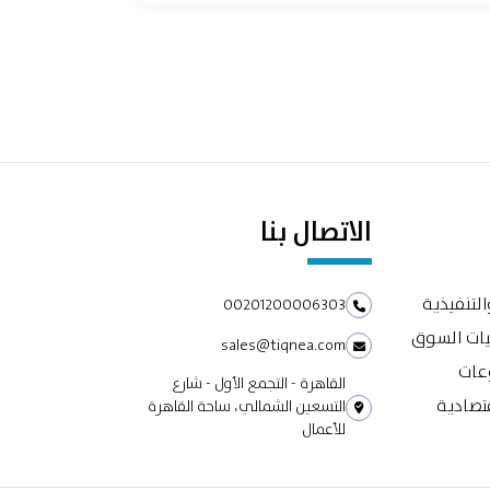
الاتصال بنا
التنفيذية
00201200006303
يات السوق
sales@tiqnea.com
وعات
القاهرة - التجمع الأول - شارع
تصادية
التسعين الشمالي، ساحة القاهرة
للأعمال