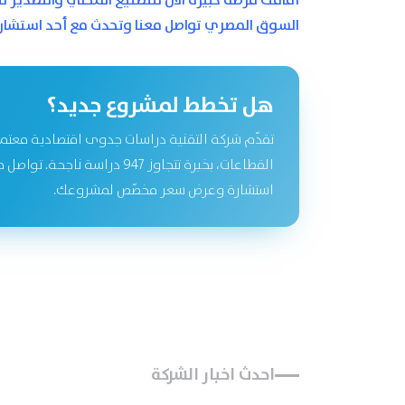
أمامك فرصة كبيرة الآن للتصنيع المحلي والتصدير لل
السوق المصري تواصل معنا وتحدث مع أحد استشاري
هل تخطط لمشروع جديد؟
تقدّم شركة التقنية دراسات جدوى اقتصادية معتم
القطاعات، بخبرة تتجاوز 947 دراسة نا
استشارة وعرض سعر مخصّص لمشروعك.
احدث اخبار الشركة