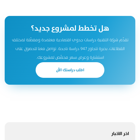
هل تخطط لمشروع جديد؟
تقدّم شركة التقنية دراسات جدوى اقتصادية معتمدة ومفصّلة لمختلف
القطاعات، بخبرة تتجاوز 947 دراسة ناجحة. تواصل معنا للحصول على
استشارة وعرض سعر مخصّص لمشروعك.
اطلب دراستك الآن
اخر الاخبار