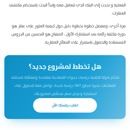
الفعلية و تحدث إلى البنك الذي تتعامل معه وابدأ البحث باستخدام
مكتشف
العقارات
.
مرة أخرى، ومفصل خطوة بخطوة
دليل
حول كيفية العثور على عقار هو
دورة مكثفة رائعة بعد استثمارك الأول ، المفتاح هو التحسين من الدروس
المستفادة والحصول باستمرار على
النصائح العقارية
.
هل تخطط لمشروع جديد؟
تقدّم شركة التقنية دراسات جدوى اقتصادية معتمدة ومفصّلة لمختلف
القطاعات، بخبرة تتجاوز 947 دراسة ناجحة. تواصل معنا للحصول على
استشارة وعرض سعر مخصّص لمشروعك.
اطلب دراستك الآن