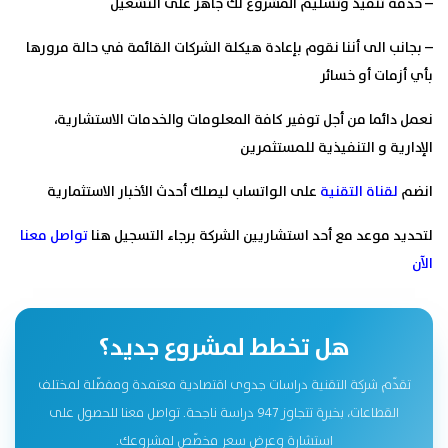
– خدمة تنفيذ وتسليم المشروع لك جاھز على التشغيل
– بجانب الى أننا نقوم بإعادة هيكلة الشركات القائمة في حالة مرورها
بأي أزمات أو خسائر
نعمل دائما من أجل توفير كافة المعلومات والخدمات الاستشارية،
الإدارية و التنفیذیة للمستثمرين
انضم
لقناة التقنية
على الواتساب ليصلك أحدث الأخبار الاستثمارية
لتحديد موعد مع أحد استشاريين الشركة برجاء التسجيل هنا
تواصل معنا
الآن
هل تخطط لمشروع جديد؟
تقدّم شركة التقنية دراسات جدوى اقتصادية معتمدة ومفصّلة لمختلف
القطاعات، بخبرة تتجاوز 947 دراسة ناجحة. تواصل معنا للحصول على
استشارة وعرض سعر مخصّص لمشروعك.