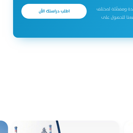
دة ومفصّلة لمختلف
اطلب دراستك الآن
جحة. تواصل معنا للحصول على