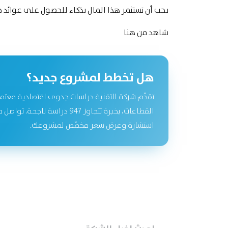
يجب أن تستثمر هذا المال بذكاء للحصول على عوائد ج
شاهد
من هنا
هل تخطط لمشروع جديد؟
تقدّم شركة التقنية دراسات جدوى اقتصادية معتم
القطاعات، بخبرة تتجاوز 947 دراسة نا
استشارة وعرض سعر مخصّص لمشروعك.