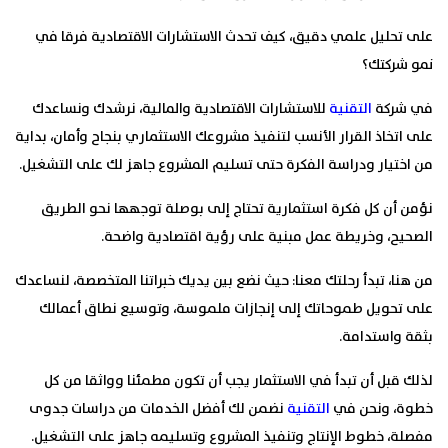
على تحليل علمي دقيق، كيف تحدث الاستشارات الاقتصادية فرقا في
نمو شركتك؟
في شركة
التقنية
للاستشارات الاقتصادية والمالية، نرشدك ونساعدك
على اتخاذ القرار الأنسب لتنفيذ مشروعك الاستثماري بنجاح وأمان، بداية
من اختيار ودراسة الفكرة حتى تسليم المشروع جاهز لك على التشغيل.
نؤمن أن كل فكرة استثمارية تحتاج إلى بوصلة توجهها نحو الطريق
الصحيح، وخريطة عمل مبنية على رؤية اقتصادية واضحة.
من هنا، تبدأ رحلتك معنا: حيث نضع بين يديك خبراتنا المتخصصة، لنساعدك
على تحويل طموحاتك إلى إنجازات ملموسة، وتوسيع نطاق أعمالك
بثقة واستدامة
.
لذلك قبل أن تبدأ في الاستثمار يجب أن تكون مطمئنا وواثقا من كل
خطوة، ونحن في
التقنية
نضمن لك أفضل الخدمات من دراسات جدوى
مفصلة، خطوط الإنتاج وتنفيذ المشروع وتسليمه جاهز على التشغيل.