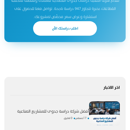
تقدّم شركة التقنية دراسات جدوى اقتصادية معتمدة ومفصّلة لمختلف
القطاعات، بخبرة تتجاوز 947 دراسة ناجحة. تواصل معنا للحصول على
استشارة وعرض سعر مخصّص لمشروعك.
اطلب دراستك الآن
اخر الاخبار
أفضل شركة دراسة جدوى للمشاريع الصناعية
7 أغسطس
0 تعليق