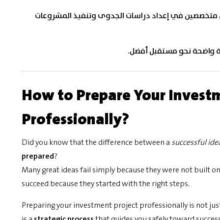
ين متخصصين في إعداد دراسات الجدوى وتنفيذ المشروعات
ة واضحة نحو مستقبل أفضل.
How to Prepare Your Invest
Professionally?
Did you know that the difference between a
successful ide
prepared
?
Many great ideas fail simply because they were not built o
succeed because they started with the right steps.
Preparing your investment project professionally is not jus
is a
strategic process
that guides you safely toward success