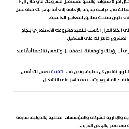
البدء، عن طريق حساب وتقدير كافة بيانات السوق خلال آخر ٥ سنوات، والتنبؤ لمستقبل مشروعك في خلال ال١٠
ا لك في دراسة جدوتنا بالإضافة إلى أننا نوفر لك خطة عمل
 اتخاذ القرار الأنسب لتنفيذ مشروعك الاستثماري بنجاح
م المشروع جاهز لك على التشغيل
أن رؤيتك وتوقعاتك تحققت بل وتلمس نتائجها أيضًا عند
ئنا وواثقا من كل خطوة، ونحن في
التقنية
نضمن لك أفضل
تنفيذ المشروع وتسليمه جاهز على التشغيل.
ة والإدارية للشركات والمؤسسات المحلية والدولية، سابقة
ة في مصر والوطن العربي.