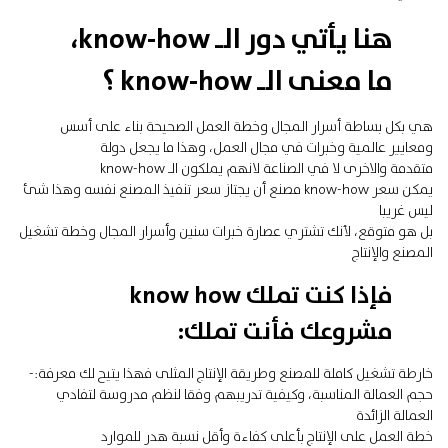
هنا يأتي دور الـ know-how،
ما معنى الـ know-how ؟
هي بكل بساطة أسرار المجال وخطة العمل الصحيحة بناء على أسس
ومعايير عالمية وخبرات في مجال العمل، وهذا ما يجعل دولة
متقدمة والاخرى لا في الصناعة لانهم يملكون الـ know-how
يمكن سعر know-how مصنع أن يجتاز سعر تنفيذ المصنع نفسه وهذا شئ
ليس غريبا
بل هو متوقع، لأنك تشتري عصارة خبرات سنين وأسرار المجال وخطة تشغيل
المصنع والإنتاج
فإذا كنت تملك know how
مشروعك فأنت تملك:
خارطة تشغيل كاملة للمصنع وطريقة الإنتاج المثلى فهذا يتيح لك معرفة:-
حجم العمالة المناسبة، وكيفية تدريبهم وفقا لنظم مدروسة لتفادي
العمالة الزائدة
خطة العمل على الإنتاج بأعلى كفاءة وأقل نسبة هدر للموارد